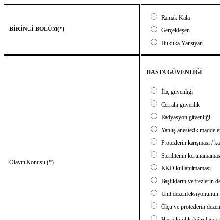
Ramak Kala
BİRİNCİ BÖLÜM(*)
Gerçekleşen
Hukuka Yansıyan
HASTA GÜVENLİĞİ
İlaç güvenliği
Cerrahi güvenlik
Radyasyon güvenliği
Yanlış anestezik madde e
Protezlerin karışması / k
Sterilitenin korunamamas
Olayın Konusu (*)
KKD kullanılmaması
Başlıkların ve frezlerin d
Ünit dezenfeksiyonunun
Ölçü ve protezlerin dez
Hasta kimlik doğrulama 